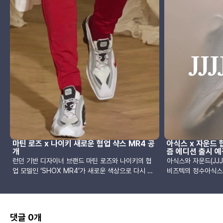
마틴 로즈 x 나이키 새로운 협업 샥스 MR4 공
아식스 x 자운드 
개
즘 에디션 출시 예
런던 기반 디자이너 브랜드 마틴 로즈와 나이키의 협
아식스와 자운드(JJJ
업 모델인 ‘SHOX MR4’가 새로운 색상으로 다시 한
비즈텍의 정수아식스의
번 출시를 앞두고 있습니다. 이번 시즌에는 강렬한 분
스포츠화 시장에서 ‘
위기의 파이어 레드 컬러와 화이트, 바시티 레드, 블랙
(Vis-Tech) 트
조합의 두 가지 모델이 새롭게 선보입니다.SHOX
그 시작점이 된 GEL
MR4는 2000년에 처음 출시된 나이키의 SHOX R4
걸친 치밀한 개발 과
댓글 0개
모델을 기반으로 재해석된 제품입니다. 기존 러닝화의
습니다. 당시 아식스