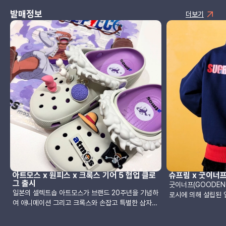
발매정보
더보기
아트모스 x 원피스 x 크록스 기어 5 협업 클로
슈프림 x 굿이너프
그 출시
굿이너프(GOODEN
일본의 셀렉트숍 아트모스가 브랜드 20주년을 기념하
로시에 의해 설립된 
여 애니메이션 그리고 크록스와 손잡고 특별한 삼자
동했지만 현대 일본
협업을 선보입니다. ‘루피’의 기어 5 변신을 모티브로
핵심적인 브랜드로 
한 이번 클래식 클로그는 지난 4월 19일부터 20일까
전 세계 디자인 문화