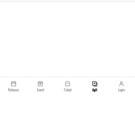
출시는 2025년 6월 20일이며, 아트모스 온라인 스
다.2025년 봄, 슈
토어 및 일부 매장을 통해 단독 발매될 예정입니다.
로운 컬렉션을 선보입니
패치워크 재킷, 니트
레이온 셔츠, 써멀, 
리터리 팬츠, 쇼츠, 티
러셔 햇 등 다양한 
번 컬렉션은 2025년
월 7일부터 발매됩니
Release
Event
Ticket
Agit
Login
이용약관
개인정보처리방침