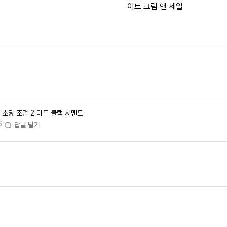
이트 크림 앤 세일
초딩 조던 2 미드 블랙 시멘트
6
답글 달기