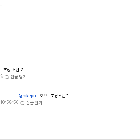
트
초딩 조던 2
08
답글 달기
@nikepro
호오.. 초딩조던?
10:58:56
답글 달기