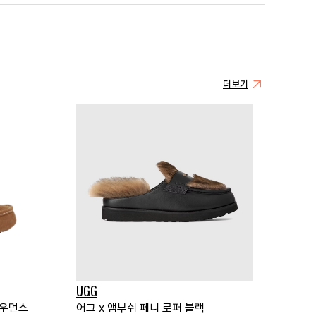
더보기
UGG
 우먼스
어그 x 앰부쉬 페니 로퍼 블랙