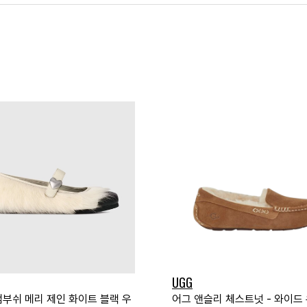
UGG
앰부쉬 메리 제인 화이트 블랙 우
어그 앤슬리 체스트넛 - 와이드