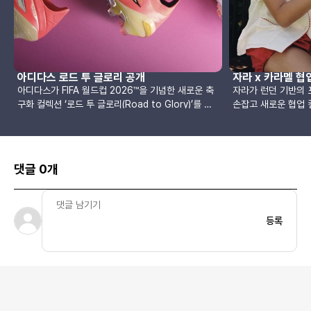
아디다스 로드 투 글로리 공개
자라 x 카라멜 협
아디다스가 FIFA 월드컵 2026™을 기념한 새로운 축
자라가 런던 기반의 
구화 컬렉션 ‘로드 투 글로리(Road to Glory)’를 공
손잡고 새로운 협업 
개했습니다.이번 팩은 월드컵이라는 가장 큰 무대를
은 디자인과 품질, 
향한 선수들의 여정과 우승의 순간을 축구화 디자인에
방식이라는 두 브랜
담아낸 컬렉션입니다. 특히 축구화 역사상 처음으로
됐습니다.카라멜은 1
FIFA 월드컵 트로피에서 영감을 받은 요소를 제품 디
립한 브랜드입니다. 
댓글 0개
자인에 직접 반영한 점이 특징입니다.전체 컬렉션은
동복 시장에서 자신
강렬한 솔라 레드 컬러를 중심으로 블랙과 골드 컬러
를 갖춘 제품을 찾기
포인트를 더해 구성됐습니다. 여기에 힐 카운터 부분
시 시장에는 전통적
에는 트로피 디테일을 적용해 월드컵 우승을 향한 열
트레이닝웨어가 주를 
등록
망과 영광의 이미지를 상징적으로 표현했습니다.이번
새로운 가능성을 제
‘로드 투 글로리’ 팩에는 아디다스를 대표하는 축구화
로스에 문을 연 첫 
라인인 F50, 프레데터, 코파가 포함됩니다. 세 모델은
이프스타일 제품에도
각각의 기능과 개성을 유지하면서도 하나의 통일된 디
는 부모들의 관심을 
자인 언어로 재해석됐습니다.컬렉션의 중심이 되는
은 소재와 비율, 구
F50 하이퍼패스트 EVO는 아디다스 역사상 가장 가
직임과 생활 방식에 