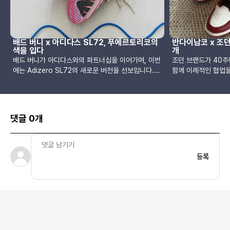
배드 버니 x 아디다스 SL72, 푸에르토리코의
반다이남코 x 조던
색을 입다
개
배드 버니가 아디다스와의 파트너십을 이어가며, 이번
조던 브랜드가 40
에는 Adizero SL72의 새로운 버전을 선보입니다.
함께 이례적인 협업
브라운과 핑크 컬러가 조화를 이루는 이번 모델은 그
단순한 신발 발매를 
의 고향인 푸에르토리코에서 받은 영감을 바탕으로 제
나인 ‘가샤폰’ 시스
작되었습니다.Adizero SL72는 본래 러닝화를 위한
니어처 컬렉션입니다.
퍼포먼스 슈즈인 SL72의 클래식한 실루엣과, 현대적
이 ’85 모델로, 손
댓글 0개
인 쿠셔닝 기술을 적용한 아디제로 시리즈의 특징을
태로 제작되었으며, 
결합한 하이브리드 모델입니다. 1972년 뮌헨 올림픽
중 일부는 1985~8
을 위해 개발된 SL72를 재해석해 탄생한 이 모델은,
현했으며, 나머지는
스웨이드와 메쉬 소재를 사용한 브라운 어퍼 위에 핑
알려졌습니다. OG 
등록
크와 레드 포인트를 더해 감각적인 컬러 밸런스를 완
디테일까지 충실히 재
성했습니다. 미드솔 안쪽과 아웃솔에는 블루와 블랙
스니커 헤리티지를 
컬러를 더해 복고적인 분위기와 동시에 자유로운 감성
본 현지에서는 이 
을 전달합니다.디테일 역시 배드 버니 특유의 감성을
인 ‘가샤폰’을 통해
드러냅니다. 측면에는 골드 컬러의 “Para Bad
제 신발을 조립하듯 
Bunny” 문구가 인쇄되어 있으며, 힐과 텅에는 아디다
태로 ‘섀도(Shadow)
스의 듀얼 로고가 각각 배치되어 협업의 정체성을 분
Shadow)’ 모델이