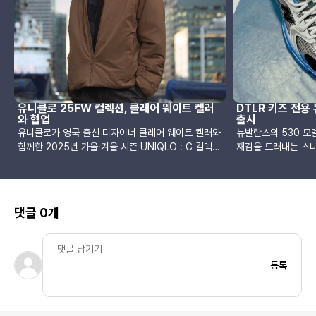
유니클로 25FW 컬렉션, 클레어 웨이트 켈러
DTLR 키즈 전용
와 협업
출시
유니클로가 영국 출신 디자이너 클레어 웨이트 켈러와
뉴발란스의 530 모
함께한 2025년 가을·겨울 시즌 UNIQLO : C 컬렉션
재감을 드러내는 스니
을 공개했습니다. 이번 컬렉션은 ‘모더니티 인 모션
국 리테일러 DTLR과 협
(Modernity in Motion)’이라는 주제를 바탕으로,
름의 키즈 전용 컬러
빠르게 변화하는 도시의 일상 속에서도 격식을 갖추고
주목받고 있습니다.
편안함을 유지하고자 하는 현대인의 스타일에 대한 새
을 축소한 것이 아니
댓글 0개
로운 해석을 제안합니다.컬렉션의 중심에는 정제된 테
자인이라는 점에서 차
일러링을 기반으로 한 포멀한 실루엣과 기능성 소재의
은빛 메시와 흰색 합
조화가 자리하고 있습니다. 계절에 구애받지 않고 활
루며 활동성과 스타일
용할 수 있는 아이템들로 구성되었으며, 실용성과 스
아웃솔 곳곳에 배치된
등록
타일을 동시에 갖춘 것이 특징입니다. 특히 초경량 퍼
분위기를 더합니다.뉴
프테크 충전재를 사용한 아우터는 이번 시즌 처음으로
닝이 적용된 미드솔과
도입된 소재로, 따뜻하면서도 가벼운 착용감을 제공합
러닝화의 실루엣에 