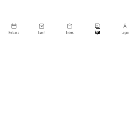
Release
Event
Ticket
Agit
Login
이용약관
개인정보처리방침
일요일 주식회사
사업자등록번호 : 233-86-023­73
통신판매업 : 2021-서울성동-02677
소재지 : 서울특별시 강남구 선릉로93길 54
광고/제휴문의 : info@luck-d.com