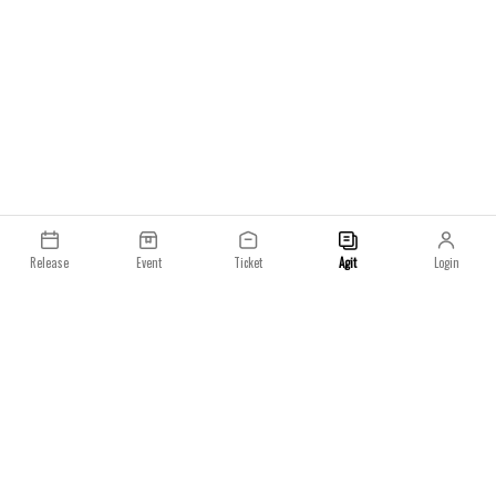
전 11시부터 케이스티파이 공식 웹사이트, Co-Lab
앱, 국내 11개 오프라인 매장에서 순차적으로 판매될
예정입니다. 일부 품목은 사전 예약이 필요하며, 자세
한 정보는 케이스티파이 공식 웹사이트 및 SNS 채널
을 통해 확인하실 수 있습니다.
Release
Event
Ticket
Agit
Login
이용약관
개인정보처리방침
일요일 주식회사