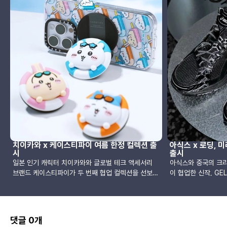
치이카와 x 케이스티파이 여름 한정 컬렉션 출
아식스 x 로딩, 
시
출시
일본 인기 캐릭터 치이카와와 글로벌 테크 액세서리
아식스와 중국의 크리
브랜드 케이스티파이가 두 번째 협업 컬렉션을 선보였
이 협업한 신작, GEL
습니다. 지난해 겨울 첫 협업의 성공에 힘입어 다시 성
LOADING이 공개
사된 이번 프로젝트는 여름 시즌의 밝고 경쾌한 분위
의 트레일 러닝화 젤-
기와 치이카와 특유의 사랑스러움을 주제로 다양한 제
기반으로, 물리적 현
품으로 구성됐습니다.이번 컬렉션은 시원한 블루와 화
로운 개념의 ‘매체로
댓글 0개
이트 스트라이프, 아이스바, 선글라스를 착용한 캐릭
2025년 6월, 파