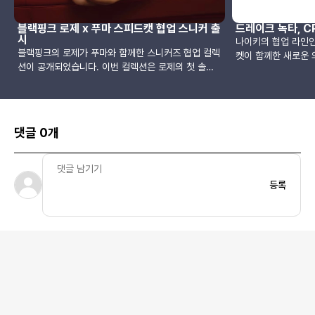
블랙핑크 로제 x 푸마 스피드캣 협업 스니커 출
드레이크 녹타, C
시
나이키의 협업 라인인
블랙핑크의 로제가 푸마와 함께한 스니커즈 협업 컬렉
켓이 함께한 새로운 의
션이 공개되었습니다. 이번 컬렉션은 로제의 첫 솔로
일, 영국 런던에서 
앨범 rosie의 분위기를 담아낸 두 가지 모델, ‘스피드
서 깜짝 공개되었습니
캣 프리미엄’과 ‘스피드캣 발레 SD’로 구성되어 있으
으로 전격 발매된 이
며, 각각 푸마의 인기 레이싱 슈즈 ‘스피드캣’을 기반으
큰 화제를 모았습니다
로, 또 하나는 이를 발레코어 감성으로 재해석한 실루
이크와 나이키가 함께
댓글 0개
엣으로 완성되었습니다. 로제의 감각이 고스란히 담긴
기반의 감각적인 스
디자인입니다.두 모델 모두 고급 가죽 소재를 사용하
왔습니다. 이번 협업
여 우아한 무드를 강조했으며, 블랙과 오프화이트 컬
턴트로 잘 알려진 신
러 조합으로 구성되어 어떤 스타일에도 자연스럽게 어
플랜트 플리 마켓이 
등록
우러질 수 있도록 디자인되었습니다. 신발의 텅과 인
다. CPFM 특유의
솔에는 ‘rosie’라는 문구가 새겨져 있어, 이번 협업이
녹타의 정제된 스타
로제의 첫 정규 앨범과 긴밀히 연관된 프로젝트임을
어냈습니다.이번 협
보여줍니다. 특히 신발 안쪽 라벨에 표기된 ‘1124’는
를 CPFM이 재해석
2024년 11월에 제작되었음을 암시하며, 이는 앨범 발
으며, 독특한 실루엣
매 직전 시기와도 맞물립니다.로제는 지난 2025년 4
제품은 페스티벌 현
월, 자신의 인스타그램을 통해 ‘스피드캣 발레 SD’를
재까지는 일본을 포함
착용한 모습을 공개한 바 있습니다. 해당 화보에서는
일정은 공개되지 않
발레코어 트렌드와 스트리트웨어 스타일이 결합된 독