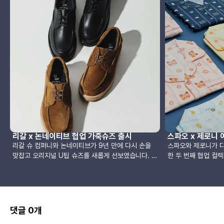
리갈 x 논네이티브 협업 가죽슈즈 출시
스파오 x 제로니 
리갈 슈 컴퍼니와 논네이티브가 9년 만에 다시 손을
스파오와 제로니가 다
맞잡고 오리지널 U팁 슈즈를 새롭게 선보였습니다. 이
한 두 번째 협업 컬
번 협업은 리갈의 전통적인 수제화 기술과 논네이티브
따뜻한 감성으로 많은
특유의 세련된 감각이 조화를 이루며, 디자인뿐 아니
이번 시즌에는 보다
라 기능성까지 한층 진화한 형태로 완성되었습니
성된 여름 컬렉션으
다.1880년 미국 매사추세츠에서 군화 제조로 시작된
매력과 스파오 특유
리갈은, 이후 견고함과 내구성을 자랑하는 굿이어 웰
며, 일상 속 다양한
댓글 0개
트 공법을 일본에 도입하며 신뢰받는 구두 브랜드로
은 팬들에게 반가운 