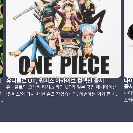
기
유니클로 UT, 원피스 아카이브 컬렉션 출시
나이
출
유니클로의 그래픽 티셔츠 라인 UT가 일본 국민 애니메이션
어
나이
‘원피스’와 다시 한 번 손을 잡았습니다. 이번에는 과거 큰 사랑
스케
을 받았던 디자인들을 되살리는 ‘UT 아카이브’ 프로젝트의 일
념
었습
환으로, 전설적인 티셔츠 디자인 7종이 새롭게 재출시됩니다.
합
지오
루피, 에이스, 사보의 상징적인 모자들이 담긴 티셔츠부터, 알
랜
델로
라바스타 편에서 비비와의 감동적인 이별 장면, 하트 해적단의
협업
부선장인 귀여운 북극곰 캐릭터 베포까지 다양한 팬심을 자극