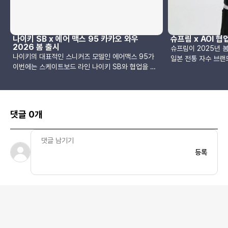
나이키 SB x 에어 맥스 95 카카오 와우
슈프림 x AOI 협
2026 봄 출시
슈프림이 2025년 봄
나이키의 대표적인 스니커즈 모델인 에어맥스 95가
일본 전통 자수 브랜
이번에는 스케이트보드 라인 나이키 SB와 협업을 통
후디 워크 재킷을 선
해 새롭게 재해석되었습니다. 1995년 처음 출시된 에
지퍼 형태의 워크 재
어맥스 95는 디자이너 세르지오 로자노가 인체의 척
성을 높이기 위해 3
추 구조에서 영감을 받아 디자인한 모델로, 지금까지
입니다.가장 주목할
도 꾸준한 인기를 얻고 있는 시리즈입니다.이번 협업
화려한 자수입니다.
댓글 0개
모델은 "카카오 와우(Cacao Wow)"라는 이름처럼
자수 디테일은 단순한
브라운 계열의 따뜻한 색감을 중심으로, 블랙과 안쓰
끌어올렸으며, 슈프
러사이트, 라이트 그래파이트 컬러가 조화를 이루고
통 수공예 기술이 조
있습니다. 기존 에어맥스 95의 실루엣을 유지하면서
있습니다. 동일한 자
등록
도 스케이트보드에 적합한 기능이 더해졌으며, 힐 부
께 발매되어 세트 
분에는 나이키 SB 로고가 선명하게 각인되어 있어 협
와 수공예적 가치가 
업의 정체성을 강조합니다.현재까지 공개된 이미지는
가는 698달러로, 
공식 제품이 아닌 예상 렌더링 이미지로, 실제 제품과
고가에 속합니다. 한
는 다소 차이가 있을 수 있습니다. 국내 출시 일정이나
가치 또한 높다고 할 
구체적인 발매처는 아직 공개되지 않았으며, 2026년
름 시즌 Week16
봄 시즌 중 출시될 예정입니다. 추후 더 자세한 정보가
14일 토요일, 미국과