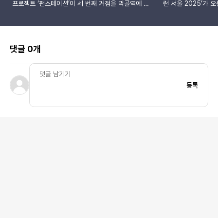
프로젝트 ‘펀스테이션’이 세 번째 거점을 먹골역에 개
런 서울 2025’가 
소했습니다. ‘스마트무브 스테이션’이라는 이름으로 7
니다. 매년 미국 올
호선 먹골역 내에 조성된 이번 공간은, 여의나루역의
러닝 이벤트가 한국에
러너스테이션, 뚝섬역의 핏스테이션에 이은 지하철 역
미니, 도널드덕 등 
사 속 건강 플랫폼으로 시민들에게 더욱 가까이 다가
도심을 달리는 색다
댓글 0개
가고 있습니다.이번 3호점의 가장 큰 특징은 인공지능
사는 단순한 달리기를
과 정보기술 기반의 첨단 장비를 활용한 개인 맞춤형
있는 복합적인 페스
건강 측정 및 운동 처방이 가능하다는 점입니다. 전체
은 각종 테마형 포토
공간은 네 가지 주요 존으로 구성되어 있으며, 각각 스
진을 찍을 수 있고,
등록
마트 측정공간, 퍼스널핏 스튜디오, 사이클 스튜디오,
를 받을 수 있는 기
디지털 운동공간으로 나뉩니다.입구에 위치한 스마트
와 현장 경품 이벤트
측정공간에서는 체성분과 심리 상태를 포함한 건강 데
풍성한 즐길 거리가 
이터를 세밀하게 진단할 수 있고, 측정 결과에 따라 전
가족 단위 참가자들도
문적인 운동 상담도 받을 수 있습니다. 퍼스널핏 스튜
양한 난이도로 운영될
디오에는 이용자의 체력 수준과 반응 속도에 따라 강
에게는 디즈니 캐릭
도를 자동 조절하는 스마트 운동 기기가 설치되어 있
예정입니다. 미국에서
어, 효율적인 맞춤형 근력 운동이 가능하며 운동 시간
즈처럼 5km, 10km
과 소모 칼로리도 실시간으로 확인할 수 있습니다.사
종류의 레이스가 운영
이클 스튜디오는 메타버스 기술을 활용해 실제 도로
이를 참고한 다채로
위를 달리는 듯한 환경을 구현했으며, 가상 사이클 대
의 세계관 속을 직접
회에도 참여할 수 있어 혼자서도 몰입감 있게 운동을
트는 한국 디즈니 팬
즐길 수 있도록 설계되었습니다. 디지털 운동공간에서
것입니다. 참가 신청 
는 현재 가상 파크 골프 체험이 가능하며, 향후에는
후 공식 채널을 통해