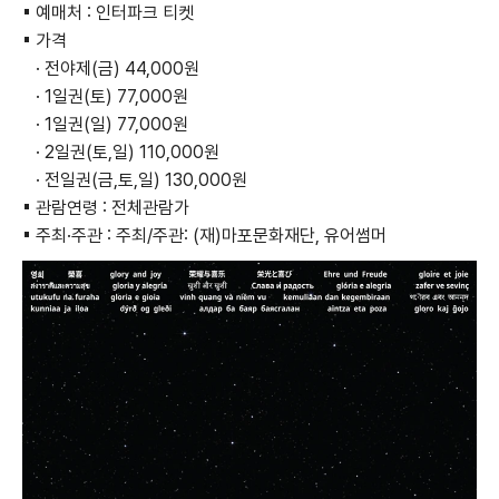
▪ 예매처 : 인터파크 티켓
▪ 가격
· 전야제(금) 44,000원
· 1일권(토) 77,000원
· 1일권(일) 77,000원
· 2일권(토,일) 110,000원
· 전일권(금,토,일) 130,000원
▪ 관람연령 : 전체관람가
▪ 주최·주관 : 주최/주관: (재)마포문화재단, 유어썸머