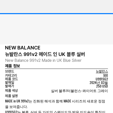
NEW BALANCE
뉴발란스 991v2 메이드 인 UK 블루 실버
New Balance 991v2 Made in UK Blue Silver
제품 정보
브랜드
뉴발란스
991
카테고리
U991SG2
제품 코드
2024년 03월
발매일
250 USD
발매가
실버 블루/터뷸런스-콰이어트 그레이
제품 색상
제품 설명
MADE in UK 991v2는 진화된 해석과 함께 MADE 시리즈의 새로운 정점
을 보여줍니다.
U991SG2는 블루, 실버 두 가지의 스웨이드와 밝은 미드솔이 특징이