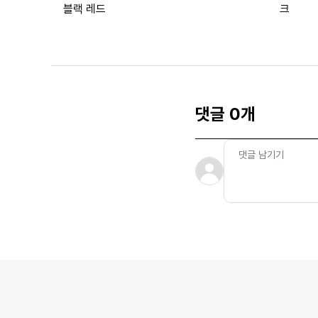
블랙 레드
크
댓글 0개