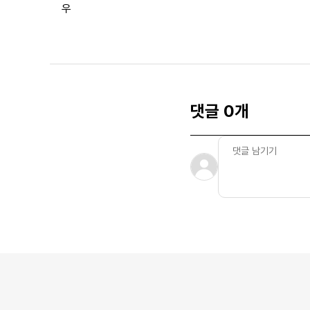
우
댓글 0개