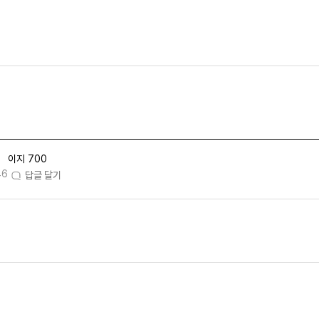
이지 700
46
답글 달기