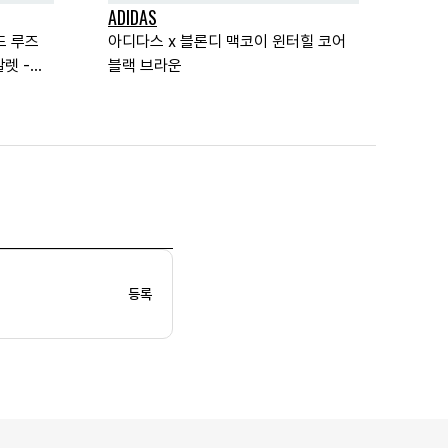
ADIDAS
드 루즈
아디다스 x 블론디 맥코이 윈터힐 코어
렛 -
블랙 브라운
등록