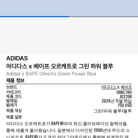
ADIDAS
아디다스 x 베이프 오르케트로 그린 파워 블루
Adidas x BAPE Orketro Green Power Blue
제품 정보
x
브랜드
아디다스
베이프
ORKETRO
카테고리
JQ2398
제품 코드
2024년 11월 15일
발매일
150 USD
발매가
그린/파워 블루/블루
제품 색상
제품 설명
아디다스 오르케트로가 BAPE®와의 최신 콜라보레이션 컬렉션을
통해 새롭게 돌아왔습니다. 일본에서 디자인된 2000년대 무드의 스
니커즈로, BAPE®가 도쿄의 언더그라운드에서 출발해 세계적인 패