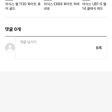
아식스 젤 1130 화이트 퓨
아식스 EX89 화이트 하바
아식스 UB1-S 젤 카
어 골드
네로
14 클래식 레드
댓글 0개
등록