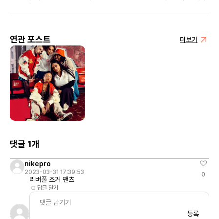
연관 포스트
더보기
댓글 1개
nikepro
2023-03-31 17:39:53
0
리버풀 조거 팬츠
답글 달기
등록