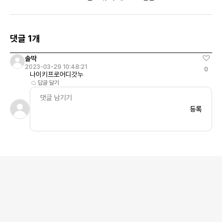
블리스 GS
댓글 1개
솔딱
2023-03-29 10:48:21
0
나이키프로어디갓누
답글 달기
등록