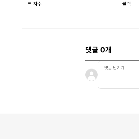
크 자수
블랙
댓글 0개