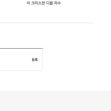
이 크리스챤 디올 자수
등록