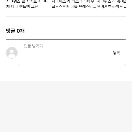
자크뮈스 르 치키토 시그니
자크뮈스 라 베스테 티바우
자크뮈스 라 슈미즈 
쳐 미니 핸드백 그린
크로스오버 더블 브레스티드
오버셔츠 라이트 그레
블레이저 옐로우 우먼스
댓글 0개
등록