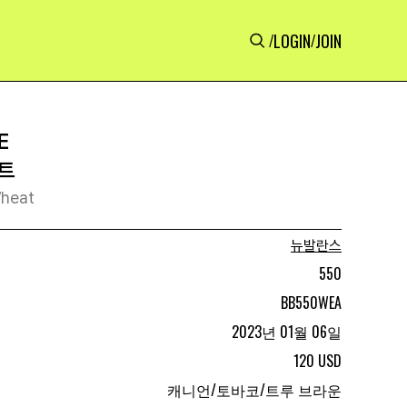
LOGIN
JOIN
/
/
E
위트
heat
뉴발란스
550
BB550WEA
2023년 01월 06일
120 USD
캐니언/토바코/트루 브라운