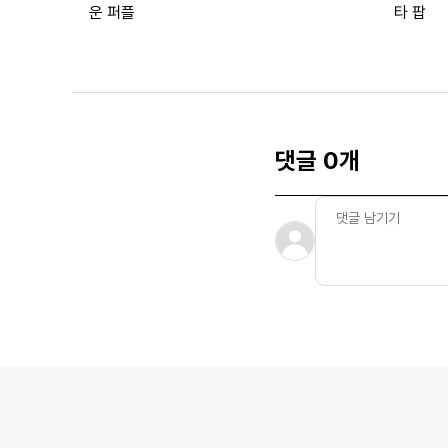
운 퍼플
타 팝
댓글 0개