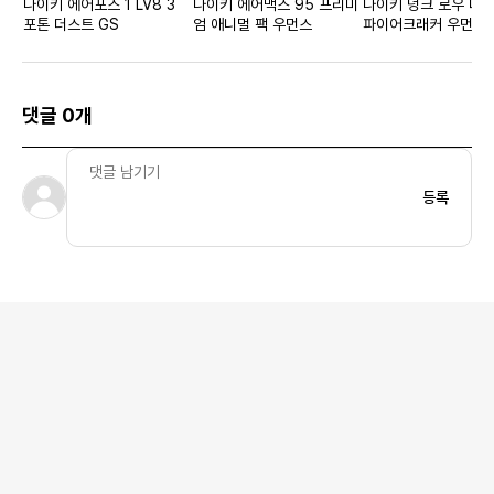
나이키 에어포스 1 LV8 3
나이키 에어맥스 95 프리미
나이키 덩크 로우 디
포톤 더스트 GS
엄 애니멀 팩 우먼스
파이어크래커 우먼스
댓글 0개
등록