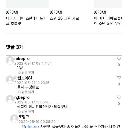
JORDAN
JORDAN
JORDAN
나이키 에어 조던 1 미드 다
조던 28 그린 카모
아 마 마니에르 x 나
크 초콜렛
어 조던 5 던 우먼스
댓글 3개
nikepro
2022-09-17 09:47:54
0
1등!
답글 달기
마린보이81
2022-05-21 10:23:15
0
풀싸 구경완료
답글 달기
n¡kepro
2022-05-17 13:05:45
0
색깔이 참.. 찬밥신세가 되겠구나..
답글 달기
토망고
2022-05-19 09:28:29
@n¡kepro
사진엔 실물보다 좀 어둡게나옴 올 스카치라 나름 간