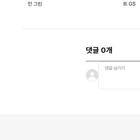
인 그린
트 GS
댓글 0개