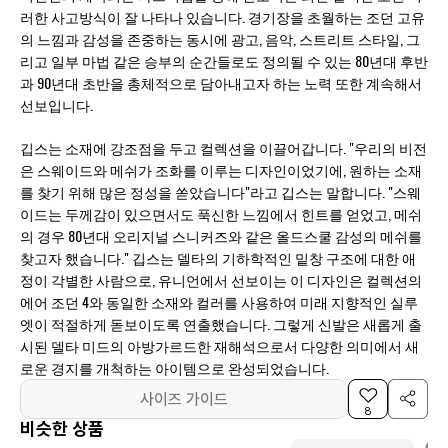
러한 사고방식이 잘 나타나 있습니다. 경기장을 초월하는 조던 고유
의 느낌과 감성을 존중하는 동시에 광고, 음악, 스트리트 스타일, 그
리고 일부 마법 같은 승부의 순간들로도 정의될 수 있는 80년대 후반
과 90년대 초반을 총체적으로 담아내고자 하는 노력 또한 계속해서
선보입니다.
깁스는 소재에 강조점을 두고 컬렉션을 이끌어갑니다. "우리의 비전
은 스웨이드와 메쉬가 조화를 이루는 디자인이었기에, 원하는 소재
를 찾기 위해 많은 정성을 쏟았습니다"라고 깁스는 말합니다. "스웨
이드는 두께감이 있으면서도 푹신한 느낌에서 힌트를 얻었고, 메쉬
의 경우 80년대 오리지널 스니커즈와 같은 올드스쿨 감성의 메쉬를
찾고자 했습니다." 깁스는 델타의 기하학적인 밑창 구조에 대한 애
정이 각별한 사람으로, 유니언에서 선보이는 이 디자인은 컬렉션의
에어 조던 4와 동일한 소재와 컬러를 사용하여 미래 지향적인 실루
엣이 적절하게 돋보이도록 연출했습니다. 그렇게 신발은 새롭게 출
시된 델타 미드의 아방가르드한 재해석으로서 다양한 의미에서 새
로운 경지를 개척하는 아이템으로 완성되었습니다.
사이즈 가이드
8
비슷한 상품