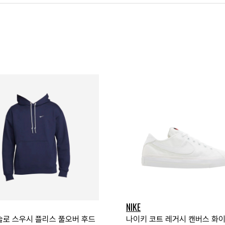
NIKE
솔로 스우시 플리스 풀오버 후드
나이키 코트 레거시 캔버스 화