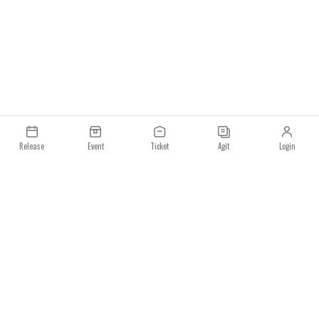
Release
Event
Ticket
Agit
Login
이용약관
개인정보처리방침
일요일 주식회사
사업자등록번호 : 233-86-023­73