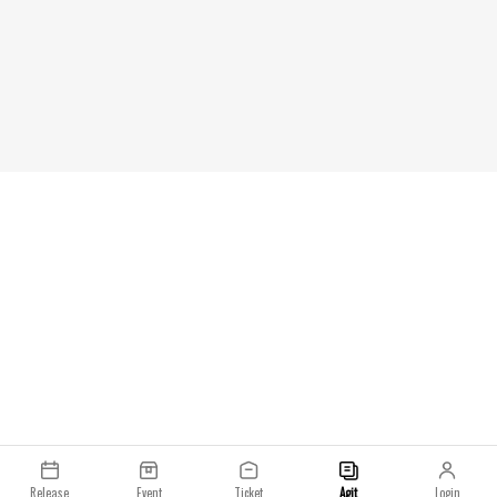
되었습니다.레이밴은 
에비에이터 같은 상
이콘으로 자리 잡아온
라키를 최초의 크리
드는 음악과 패션, 
하고 있습니다. 특히
(Ray-Ban Stud
맞추며, 캠페인 연출
우르는 포괄적인 임무
레오나르도 마리아 델 베
Vecchio)는 그를
전 있는 아티스트"라
강화하는 데 적합한
는 레이밴과의 협업에
서도 끊임없이 진화하
저는 이 강력한 유산
의 다음 장을 열게 
니다. 그는 이미 레
클럽마스터, 투명 프
착용해 왔으며, 이번
의 정체성이 조화를
입니다.그의 첫 번째
Release
Event
Ticket
Agit
Login