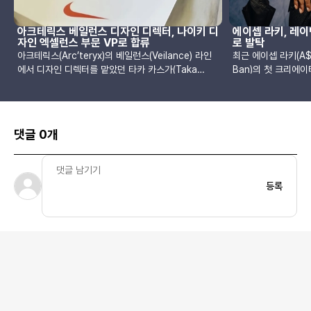
아크테릭스 베일런스 디자인 디렉터, 나이키 디
에이셉 라키, 레
자인 엑셀런스 부문 VP로 합류
로 발탁
아크테릭스(Arc’teryx)의 베일런스(Veilance) 라인
최근 에이셉 라키(A$A
에서 디자인 디렉터를 맡았던 타카 카스가(Taka
Ban)의 첫 크리에
Kasuga)가 나이키(Nike)에 합류하여, 의류, 액세서
모으고 있습니다. 이 
리, 장비 부문을 총괄하는 디자인 엑셀런스(Design
렐 에프론(A$AP Re
Excellence) 부문 부사장(VP)으로 임명되었습니다.
기소된 재판에서 무죄
카스가는 베일런스에서 미니멀한 디자인과 첨단 기능
발표되었습니다. 20
댓글 0개
성을 조화롭게 결합한 고유의 스타일을 구축하며, 브
원에서 3주간의 재판
랜드의 기술적 혁신을 주도해 왔습니다. 이제 그는 이
라키는 빠르게 새로
러한 경험을 바탕으로 나이키에서 소재, 제작 방식, 기
아우르는 그의 영향력
술적 정밀성을 더욱 발전시키는 역할을 맡게 되었습니
다.에이셉 라키는 재
등록
다.이번 인사는 나이키가 의류 디자인 분야에서 새로
정 복장으로 주목받았
운 시각을 도입하려는 움직임의 일환으로 해석됩니다.
와 구찌의 강렬한 오
카스가의 합류를 통해 나이키의 디자인 언어가 어떻게
라치의 플래시를 피
진화할지에 대한 관심이 높아지고 있으며, 그의 영향
용했습니다. 이 모습
력이 향후 시즌 컬렉션에서 점차 드러날 것으로 예상
그가 레이밴과의 협
됩니다.
시하는 단서였습니다.
헨슨(Matthew H
진지한 선택이었다고 
레이밴과의 파트너십