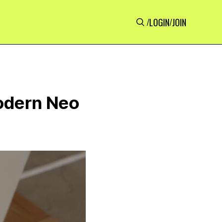
LOGIN
JOIN
/
/
dern Neo