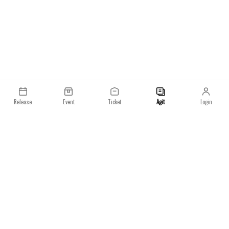
Release
Event
Ticket
Agit
Login
이용약관
개인정보처리방침
일요일 주식회사
사업자등록번호 : 233-86-023­73