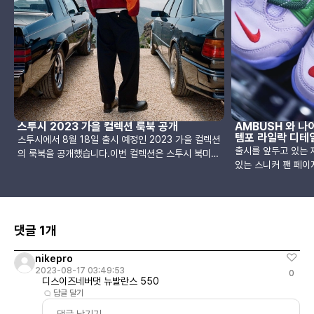
스투시 2023 가을 컬렉션 룩북 공개
AMBUSH 와 나
템포 라일락 디테
스투시에서 8월 18일 출시 예정인 2023 가을 컬렉션
출시를 앞두고 있는
의 룩북을 공개했습니다.이번 컬렉션은 스투시 북미와
있는 스니커 팬 페이지
유럽, 그리고 한국 공식 온라인 스토어에서 18일 10시
나이키의 업템포 로우
에 만나보실 수 있습니다.[스투시 공식 스토어]North
상세 사진을 공개했
America August 18th, 10am PST UK &
락, 애플 그린, 유니
Europe August 18th, 10am GMT+1
제품으로 측면에 새겨
(BST)Japan & Korea August 18th, 10am
댓글 1개
슈레이스, 풀 탭, 
JSTSTUSSY Fall '23 Collection
로고 등의 디테일이 있습
nikepro
More Uptempo L
2023-08-17 03:49:53
0
그린-유니버시티 레드제
디스이즈네버댓 뉴발란스 550
일 : 2023년가격 : 
답글 달기