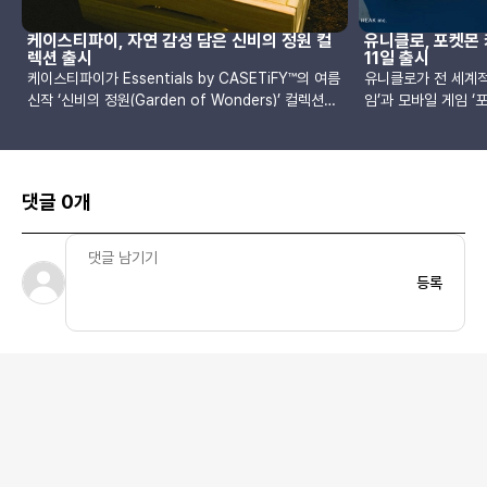
케이스티파이, 자연 감성 담은 신비의 정원 컬
유니클로, 포켓몬 
렉션 출시
11일 출시
케이스티파이가 Essentials by CASETiFY™의 여름
유니클로가 전 세계적
신작 ‘신비의 정원(Garden of Wonders)’ 컬렉션을
임’과 모바일 게임 ‘
선보였습니다. 이번 컬렉션은 자연에서 영감을 받은
‘포켓몬 카드 UT’ 
몽환적인 디자인을 바탕으로, 실용성과 스타일을 동시
두 콘텐츠와 유니클로
에 갖춘 다양한 테크 액세서리를 포함하고 있습니다.
잠만보 등 포켓몬 카
컬렉션의 핵심은 베스트셀러 리플 케이스를 재해석한
니클로 특유의 그래픽
댓글 0개
‘리플 미러 케이스’입니다. 곡선 실루엣은 그대로 유지
특징입니다. 컬렉션은
하면서 중앙에 원형 거울을 더해 이동 중에도 손쉽게
트셔츠를 포함해 총 
외모를 확인할 수 있도록 기능을 강화했습니다. 색상
카드 게임’은 세대를
은 싱그러운 바인, 대담한 래디시, 클래식한 화이트로
길 수 있는 트레이딩 
등록
구성되었으며, 통합 버블 코너와 높아진 카메라 베젤,
임 포켓’은 이러한 
프리미엄 실리콘 소재를 적용해 미국 군사 표준의 두
플리케이션입니다.이번
배에 해당하는 2m 낙하 방지 성능을 갖췄습니다. 부
월 11일부터 유니클
드러운 소프트 터치 실리콘은 안정적인 그립감을 제공
판매되며, 상세한 
합니다.함께 공개된 Snappy™ 리플 그립 홀더는 리플
확인하실 수 있습니다
케이스와 어울리는 실리콘 소재로 제작되었으며, 신비
의 정원을 형상화한 3D 플라워 디자인의 Snappy™
플라워 그립 홀더도 선보입니다. 이 제품들은 한국과
중국 한정으로 출시됩니다. Snappy™ 리플 지갑은 래