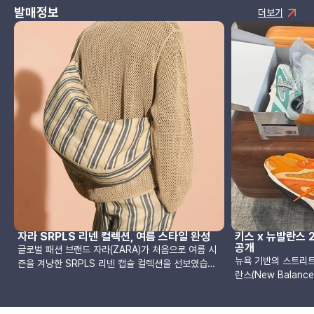
발매정보
더보기
자라 SRPLS 리넨 컬렉션, 여름 스타일 완성
키스 x 뉴발란스 2
공개
글로벌 패션 브랜드 자라(ZARA)가 처음으로 여름 시
뉴욕 기반의 스트리트웨
즌을 겨냥한 SRPLS 리넨 캡슐 컬렉션을 선보였습니
란스(New Balan
다. 이번 컬렉션은 2018년부터 전개되어온 SRPLS
선보입니다. 이번 협
라인의 유틸리티 웨어 철학을 여름철 스타일에 맞춰
년을 기점으로 본격적
확장한 결과물로, 실용성과 멋을 동시에 만족시킬 수