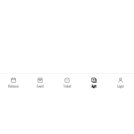
성복과 남성복의 감성을 자연스럽게 반영하면서도 아
되, 보다 미래지향적
이들이 자유롭게 활동할 수 있도록 설계되었습니다.
고 설명하며, 이 실
견고하고 심플한 반바지와 셔츠, 피나포어 드레스, 버
했습니다.
킷햇, 점프 수트 등으로 구성되어 있으며, 전체적으로
생기 있고 고급스러운 분위기를 자아냅니다.자라
SRPLS 리넨 캡슐 컬렉션은 7월 17일부터 자라 공식
온라인 스토어와 롯데월드몰점에서 만나보실 수 있습
니다.
Release
Event
Ticket
Agit
Login
이용약관
개인정보처리방침