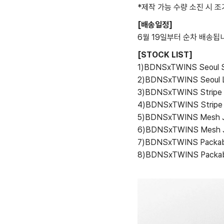
*제작 가능 수량 소진 시 조
[배송일정]
6월 19일부터 순차 배송됩
[STOCK LIST]
1)BDNSxTWINS Seoul 
2)BDNSxTWINS Seoul 
3)BDNSxTWINS Stripe 
4)BDNSxTWINS Stripe 
5)BDNSxTWINS Mesh Je
6)BDNSxTWINS Mesh J
7)BDNSxTWINS Packabl
8)BDNSxTWINS Packabl