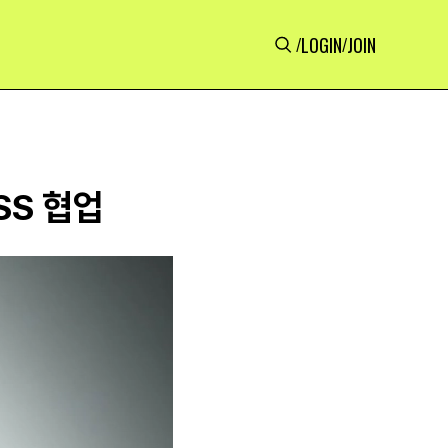
LOGIN
JOIN
/
/
SS 협업