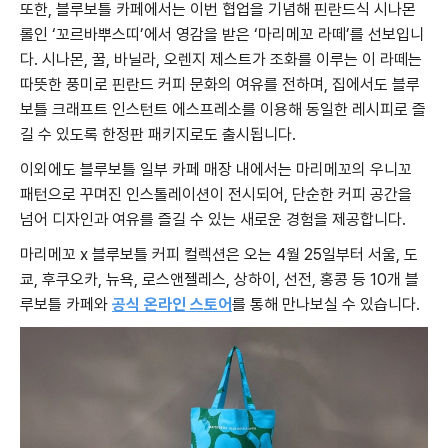
또한, 블루보틀 카페에서는 이번 협업을 기념해 핀란드식 시나몬
롤인 ‘꼬르바뿌스띠’에서 영감을 받은 ‘마리메꼬 라떼’를 선보입니
다. 시나몬, 꿀, 바닐라, 오렌지 제스트가 조화를 이루는 이 라떼는
따뜻한 풍미로 핀란드 커피 문화의 여유를 전하며, 집에서도 블루
보틀 크래프트 인스턴트 에스프레소를 이용해 동일한 레시피로 즐
길 수 있도록 한정판 패키지로도 출시됩니다.
이외에도 블루보틀 일부 카페 매장 내에서는 마리메꼬의 우니꼬
패턴으로 꾸며진 인스톨레이션이 전시되어, 단순한 커피 공간을
넘어 디자인과 여유를 즐길 수 있는 새로운 경험을 제공합니다.
마리메꼬 x 블루보틀 커피 컬렉션은 오는 4월 25일부터 서울, 도
쿄, 후쿠오카, 뉴욕, 로스앤젤레스, 상하이, 선전, 홍콩 등 10개 블
루보틀 카페와
공식 온라인 스토어
를 통해 만나보실 수 있습니다.