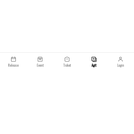
다. 드류 하우스와는 또 다른 미학을 제시할 SKYLRK
는 비버의 또 다른 상징으로 자리잡을 수 있을지 기대
를 모으고 있습니다.
Release
Event
Ticket
Agit
Login
이용약관
개인정보처리방침
일요일 주식회사
사업자등록번호 : 233-86-023­73