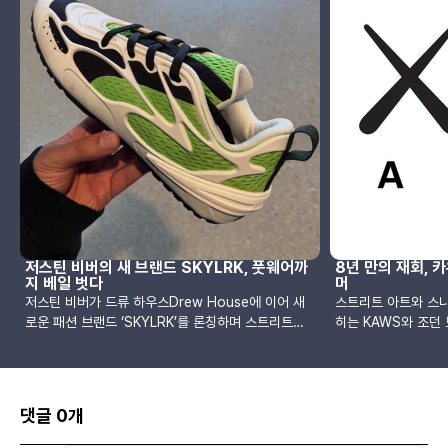
저스틴 비버의 새 브랜드 SKYLRK, 풋웨어까
8년 만의 재회, 카
지 베일 벗다
머
저스틴 비버가 드류 하우스Drew House에 이어 새
스트리트 아트와 스
로운 패션 브랜드 ‘SKYLRK’를 론칭하며 스트리트웨
히는 KAWS와 조던
어 시장에 또 한 번 도전장을 내밀었습니다. 특히 최근
협업을 선보일 것이
그의 인스타그램을 통해 일부 공개된 SKYLRK의 풋웨
다. 아직 공식 발표
어 라인업이 화제를 모으고 있습니다.SKYLRK는 저스
경우 지난 2017년의
틴 비버가 지난 몇 년간 착용해 온 다양한 슈즈의 정체
파트너십으로, 전 세
댓글 0개
로 알려졌으며, 이번 공개를 통해 슬립온 스타일의 하
고 있습니다.KAWS,
우스 슬리퍼, 투박한 뮬 슈즈, 다양한 컬러의 슬라이
Donnelly), 그리