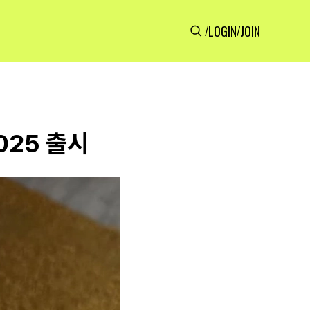
LOGIN
JOIN
/
/
025 출시