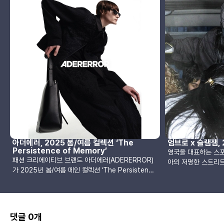
아더에러, 2025 봄/여름 컬렉션 ‘The
엄브로 x 슬램잼,
Persistence of Memory’
영국을 대표하는 스
패션 크리에이티브 브랜드 아더에러(ADERERROR)
아의 저명한 스트리
가 2025년 봄/여름 메인 컬렉션 ‘The Persistence
2025년 봄/여름 
of Memory’를 출시합니다.이번 컬렉션은 디지털 시
입니다. 이번 협업은
대에 쉽게 잊혀지는 ‘기억’의 가치를 조명하는 데서 출
과감한 스트리트 패션
발했습니다. ‘The Persistence of Memory’라는
츠와 스트리트웨어의
타이틀을 중심으로 기억의 과정과 흐름을 시각적으로
을 제시하고 있습니다
댓글 0개
표현하며, 이를 제품 디자인, 그래픽, 마케팅 전반에
슬램 잼은 언더그라