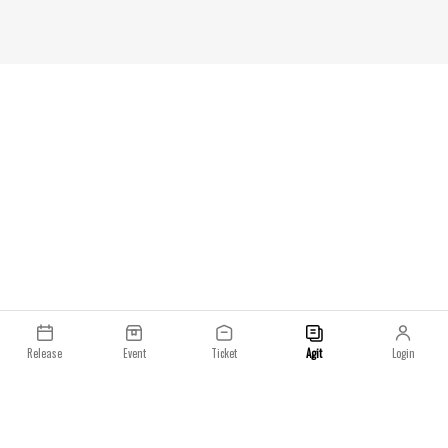
공식 채널을 통해 확인할 수 있습니다.Maison
80달러의 가격이 책
Margiela x Gentle Monster:Third
다시 출시되는 이번 
Collaboration Collection
더해져 다양한 컬러
스투시는 2025년을
린스 스트리트에 새로
님 티어스와 협업한 
이어 나이키와의 오랜
현대적인 감각으로 
가고 있습니다. 이번
터들 사이에서도 꾸
을 다시 조명하는 계
이키 발토로 하이 팩은
사이 스투시 공식 온
일러를 통해 먼저 출시
과 나이키 SNKRS
니다. Stussy x Nik
Release
Event
Ticket
Agit
Login