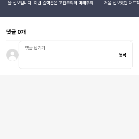
을 선보입니다. 이번 컬렉션은 고전주의와 미래주의가
처음 선보였던 대표적
교차하는 지점을 탐구하며, 사이버코어 미학을 반영한
출시합니다. 그 시작
메탈릭 소재와 독창적인 디자인 요소를 담고 있습니
투시 x 나이키 발토로
다. 특히, 자바라 구조에서 영감을 얻은 엔드팁과 메종
예정입니다. 복합 미
마르지엘라의 상징적인 네 개의 화이트 스티치가 조화
따르면, 이 협업 제
댓글 0개
를 이루며 브랜드의 아이덴티티를 강조합니다.이번 협
뒤이어 출시될 가능성
업 컬렉션은 총 20가지의 개성 있는 디자인으로 구성
공식 발표를 하지 않
되었으며, 케이블 템플을 활용한 실루엣을 통해 현대
1990년대 초반 거
적인 감각을 더했습니다. 두 브랜드는 이번 컬렉션을
계된 모델로, 왁스 처
등록
통해 미래주의와 재창조에 대한 깊은 탐구를 담아냈으
지대, 강화된 아웃솔
며, 독창적인 감성을 바탕으로 새로운 스타일을 제시
버전이 출시되었을 
하고자 했습니다.이번 협업을 기념하여 전 세계 7개
디자인으로 스니커 
도시에서 특별한 팝업 공간이 운영됩니다. 팝업 공간
서 많은 인기를 끌었
은 사이버코어 미학을 기반으로 한 추상적인 인체 형
지는 아직 공개되지 
태의 오브제와 정제되지 않은 패턴, 시어 소재를 활용
이트 게임 내 "킥스"
해 조화로운 균형을 형성합니다.메종 마르지엘라 x 젠
가하며 이 모델의 
틀몬스터 협업 컬렉션은 2025년 3월 6일 출시되며,
등장한 발토로는 20
같은 날부터 하우스 도산, 젠틀몬스터 밀라노 10 코르
금색, 핑크 조합을 
소 코모, 젠틀몬스터 도쿄 아오야마, 하우스 노웨어 상
색감을 떠올리게 합니
하이, 젠틀몬스터 베이징 산리툰 타이쿠리, 하우스 노
그에 따르면, 발토로 
웨어 선전, 젠틀몬스터 뉴욕에서 팝업스토어가 진행됩
폴리우레탄 힐 플러그
니다. 자세한 정보는 젠틀몬스터와 메종 마르지엘라의
러그 아웃솔로 구성되