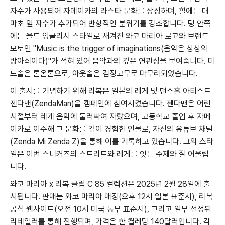
자수가 사용되어 자메이카의 라스타 문화를 상징하며, 힐에는 대
마초 잎 자수가 추가되어 반항적인 분위기를 강조합니다. 텅 안쪽
에는 올드 잉글리시 스타일로 새겨진 와코 마리아 로고와 브랜드
모토인 "Music is the trigger of imaginations(음악은 상상의
방아쇠이다)"가 적혀 있어 음악과의 깊은 연관성을 보여줍니다. 미
드솔은 톤온톤으로, 아웃솔은 검정고무로 마무리되었습니다.
이 출시를 기념하기 위해 리복은 일본의 레게 및 댄스홀 아티스트
젠다맨(ZendaMan)을 캠페인에 참여시켰습니다. 젠다맨은 어린
시절부터 레게 음악에 둘러싸여 자랐으며, 고등학교 졸업 후 자메
이카로 이주해 그 문화를 깊이 경험한 인물로, 자신의 유튜브 채널
(Zenda Mi Zenda Z)을 통해 이를 기록하고 있습니다. 그의 스타
일은 이번 스니커즈의 스트리트와 레게를 잇는 주제와 잘 어울립
니다.
와코 마리아 x 리복 클럽 C 85 컬렉션은 2025년 2월 28일에 출
시됩니다. 판매는 와코 마리아 매장(오후 12시 일본 표준시), 리복
공식 웹사이트(오전 10시 미국 동부 표준시), 그리고 일부 선정된
리테일러를 통해 진행되며, 가격은 한 켤레당 140달러입니다. 각