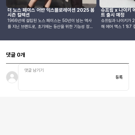
더 노스 페이스 어반 익스플로레이션 2025 봄
슈프림 x 나이키 에
시즌 컬렉션
트 출시 예정
1966년에 설립된 노스 페이스는 50년이 넘는 역사
슈프림과 나이키가 2
를 지닌 브랜드로, 초기에는 등산을 위한 기능성 장비
해 에어 맥스 1 ’8
로 시작하여 현재는 다양한 라인을 통해 폭넓은 시각
컬렉션은 총 네 가지
을 제시하며 성공적으로 변신하였습니다. 그중 "블랙
랙/화이트 에디션은
라벨"로 불리는 노스 페이스 어반 익스플로레이션은
디자인한 상징적인 에
2015년 일본에서 시작된 라인으로, 도시 탐험을 콘셉
물입니다. 이 협업
댓글 0개
트로 하여 트렌드세터와 유명 인사들에게 큰 인기를
한 디자인을 조화롭
얻고 있습니다. 처음에는 일본에서만 구매 가능했지
다.슈프림 x 나이키 에
만, 최근 몇 년간 대만을 포함한 여러 지역으로 확장되
전체적으로 블랙 가
었으며, 사카이와 마스터마인드 같은 브랜드와의 협업
완성했습니다. 슈프림
등록
으로 주목받고 있습니다.노스 페이스 어반 익스플로레
레이스 더브레와 힐 
이션 2025 봄 시즌 컬렉션은 "도시 진화"를 주제로,
새겨져 있습니다. 또
변화무쌍한 도시 환경에서 영감을 받아 실용성과 미학
와 미드풋에 두드러
을 조화롭게 담아냈습니다. 이번 컬렉션은 특히 여성
운 배경과 대비를 
복 라인에서 디자이너 안드레아 지아페이 리(Andrea
다. 이 블랙/화이트
Jiapei Li)가 주도하여 "기능성 여배우"라는 콘셉트를
습으로, 슈프림의 봄
통해 여성의 매력을 재해석하였습니다. 그녀는 심플한
되었습니다.슈프림은 
재단과 실용적인 기능을 결합하여 일상 속에서 편안함
저를 발표한 데 이어
과 우아함을 동시에 누릴 수 있는 디자인을 제안합니
개하며 이번 나이키 