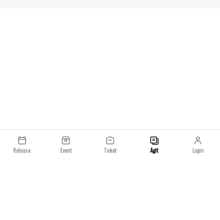
한 만남에메 레온 도
하며 한정된 클래식
프로젝트를 진행해왔
정신과 세련된 미학,
협업에서도 빛을 발했
트 역시 자동차와 패
융합한 사례로 기록될
Release
Event
Ticket
Agit
Login
이용약관
개인정보처리방침