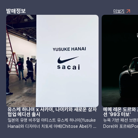
발매정보
더보기
유스케 하나이 x 사카이, 나이키와 새로운 삼자
에메 레온 도르와
협업 에디션 출시
션 '993 터보'
일본의 유명 비주얼 아티스트 유스케 하나이(Yusuke
뉴욕 기반 패션 브랜드
Hanai)와 디자이너 치토세 아베(Chitose Abe)가 이
Dore)와 포르쉐(Po
끄는 사카이(Sacai), 그리고 글로벌 스포츠 브랜드 나
선보였습니다. 이번 