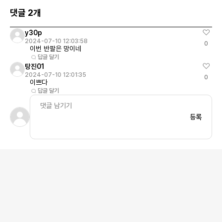
츠, 데님 커버올 자켓과 반바지, 리버시블 토트백으로
리고 텅에 들어간 피
댓글 2개
구성된 12피스 라인업입니다. KAWS의 해변 테마를
이 전체적인 크랙 소
기반으로 한 신선한 도전이 여름 동안 차별화된 컬렉
자인이 드러나는 방
y30p
션을 선보입니다. HUMANMADE x KAWS
로 알려진 피마원 포스
2024-07-10 12:03:58
0
Collection Season 2발매일: 07월 13일
요!? PEACEMINUSO
이번 반팔은 망이네
“Para-Noise 3.0
답글 달기
Pinkfire II-Tour
탕진01
2024-07-10 12:01:35
AQ3692-004발매일
0
이쁘다
답글 달기
등록