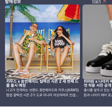
발매정보
더보기
카우스 x 휴먼메이드 컬렉션 시즌 2 세 번째 드
피마원 x 나이키 
롭 출시 예정
첫 착용 사진 공개
니고가 전개하는 브랜드 휴먼메이드와 카우스(KAWS)
출시를 앞두고 있는
협업 컬렉션 시즌 2가 도쿄 미나미 아오야마의 컨셉샵
원과 나이키 에어 포스
OTSUMO PLAZA와 휴먼메이드 온라인 스토어에서
즈 3.0의 첫 착용
판매됩니다.이번 컬렉션은 알로하 셔츠와 반바지, 호
(Yankeekicks
랑이를 테마로 한 비치타올, 실크 러그, 그래픽 티셔
이스에 에메랄드, 핑