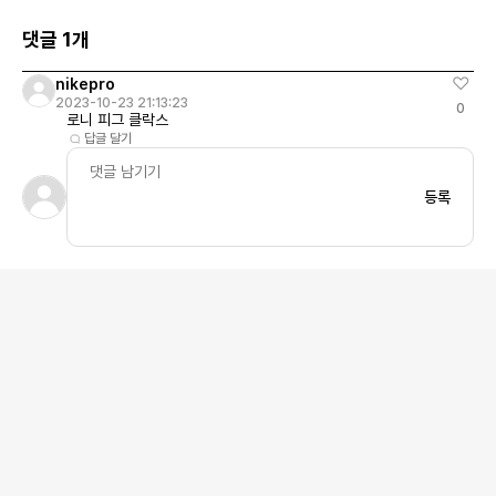
두 가지 모델이 포함되어 있으며 팩맨의 시그니처 컬
미시 보 컨즈를 비롯해
러인 옐로우 색상을 띠며 생기 넘치는 느낌을 발산합
변하는 아티스트 스털
댓글 1개
니다. Pac-Man x Crocs Classic Clog레트로 게
(@stayfresh_dr
임과 각 단계에서의 편안함을 사랑하는 이들을 위해,
기 내에서의 창의성과
nikepro
팩맨 클래식 클로그는 여러분의 이상적인 신발 선택입
에 대한 애정을 개성
2023-10-23 21:13:23
0
니다. 이 독특한 신발은 팩맨의 재미를 극대화시키는
나보세요.이번 협업 컬
로니 피그 클락스
것뿐만 아니라, 다양한 기능들로 일상을 편안하게 만
신사, 카시나에서 만나
답글 달기
들어줍니다색상 : 블랙제품 코드 : 209321-001발매
FC x Converse 2
일 : 2023년 10월 20일가격 : 79,900원 Pac-
10월 24일국내 발매
등록
Man x Crocs All Terrain Clog팩맨 올터레인 클로
인, 컨버스 홍대, 카
그를 소개합니다 – 편안함, 스타일, 그리고 향수의 상
징적인 결합입니다. 팩맨의 밝은 노란색을 강조하여
언제나 밝고 행복한 느낌을 발산합니다. 구매 시 익스
클루시브 팩맨 지비츠™ 참도 함께 제공됩니다.색상 :
옐로우제품 코드 : 209322-761발매일 : 2023년
10월 20일가격 : 89,900원