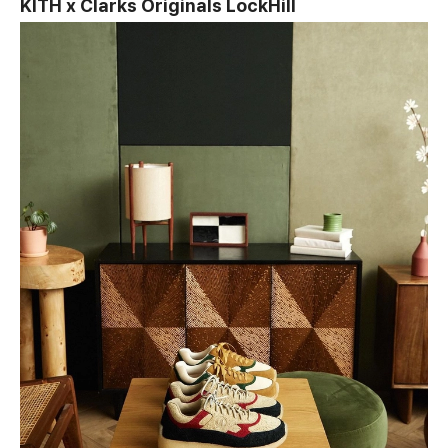
KITH x Clarks Originals LockHill