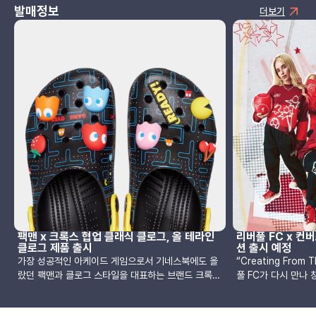
발매정보
더보기
팩맨 x 크록스 협업 클래식 클로그, 올 테라인
리버풀 FC x 컨
클로그 제품 출시
션 출시 예정
가장 성공적인 아케이드 게임으로서 기네스북에도 올
“Creating From
랐던 팩맨과 클로그 스타일을 대표하는 브랜드 크록스
풀 FC가 다시 만나
가 만나 두 가지 클로그 모델에 재미있는 게임 요소와
한 두 번째 리미티드
함께 선보입니다.클래식 클로그, 올터레인 클로그
의 선수인 공격수 다