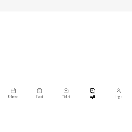
Stone Island 대구 플래그십, 싱가포르 마리나 베이
샌즈, 홍콩 K11 뮤제아.중국 본토에서는 10월 9일부
터 일부 Stone Island 스토어*와 위챗 스토어를 통
해 만나볼 수 있습니다.[스톤아일랜드 온라
인]STONE ISLAND x New Balance 991v2발매
일 : 2023년
Release
Event
Ticket
Agit
Login
이용약관
개인정보처리방침